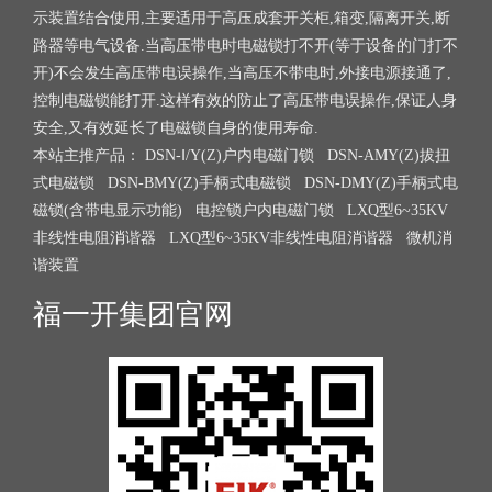
示装置结合使用,主要适用于高压成套开关柜,箱变,隔离开关,断
路器等电气设备.当高压带电时电磁锁打不开(等于设备的门打不
开)不会发生高压带电误操作,当高压不带电时,外接电源接通了,
控制电磁锁能打开.这样有效的防止了高压带电误操作,保证人身
安全,又有效延长了电磁锁自身的使用寿命.
本站主推产品：
DSN-Ⅰ/Y(Z)户内电磁门锁
DSN-AMY(Z)拔扭
式电磁锁
DSN-BMY(Z)手柄式电磁锁
DSN-DMY(Z)手柄式电
磁锁(含带电显示功能)
电控锁户内电磁门锁
LXQ型6~35KV
非线性电阻消谐器
LXQ型6~35KV非线性电阻消谐器
微机消
谐装置
福一开集团官网