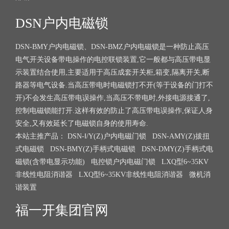
DSN户内电磁锁
DSN-BMY户内电磁锁、DSN-BMZ户内电磁锁是一种防止高压
电气开关设备带电操作的电控联锁装置,它一般都与高压带电显
示装置结合使用,主要适用于高压成套开关柜,箱变,隔离开关,断
路器等电气设备.当高压带电时电磁锁打不开(等于设备的门打不
开)不会发生高压带电误操作,当高压不带电时,外接电源接通了,
控制电磁锁能打开.这样有效的防止了高压带电误操作,保证人身
安全,又有效延长了电磁锁自身的使用寿命.
本站主推产品：
DSN-Ⅰ/Y(Z)户内电磁门锁
DSN-AMY(Z)拔扭
式电磁锁
DSN-BMY(Z)手柄式电磁锁
DSN-DMY(Z)手柄式电
磁锁(含带电显示功能)
电控锁户内电磁门锁
LXQ型6~35KV
非线性电阻消谐器
LXQ型6~35KV非线性电阻消谐器
微机消
谐装置
福一开集团官网