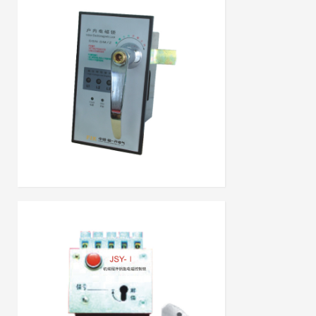
DSN-DMY(Z)手柄式电磁锁(含带电显示功
能)