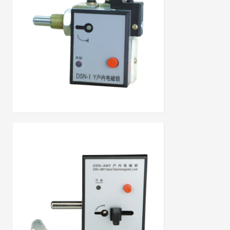
DSN-Ⅰ/Y(Z)户内电磁门锁