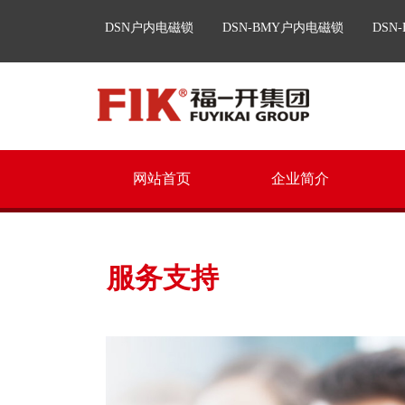
DSN户内电磁锁
DSN-BMY户内电磁锁
DSN
网站首页
企业简介
服务支持