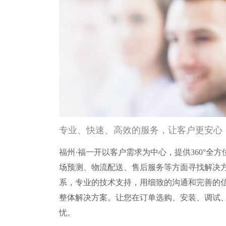
专业、快速、高效的服务，让客户更安心
福州·福一开以客户需求为中心，提供360°全
场预测、物流配送、售后服务等方面寻找解决
系，专业的技术支持，用细致的沟通和完善的
整体解决方案。让您在订单选购、安装、调试
忧。