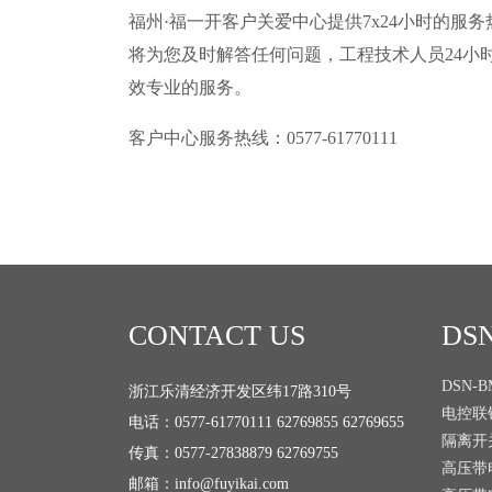
福州·福一开客户关爱中心提供7x24小时的
将为您及时解答任何问题，工程技术人员24小
效专业的服务。
客户中心服务热线：
0577-61770111
CONTACT US
DS
DSN
浙江乐清经济开发区纬17路310号
电控联
电话：0577-61770111 62769855 62769655
隔离开
传真：0577-27838879 62769755
高压带
邮箱：info@fuyikai.com