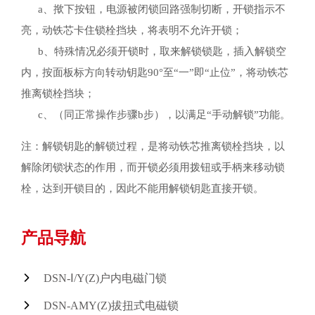
a、揿下按钮，电源被闭锁回路强制切断，开锁指示不
亮，动铁芯卡住锁栓挡块，将表明不允许开锁；
b、特殊情况必须开锁时，取来解锁锁匙，插入解锁空
内，按面板标方向转动钥匙90°至“一”即“止位”，将动铁芯
推离锁栓挡块；
c、（同正常操作步骤b步），以满足“手动解锁”功能。
注：解锁钥匙的解锁过程，是将动铁芯推离锁栓挡块，以
解除闭锁状态的作用，而开锁必须用拨钮或手柄来移动锁
栓，达到开锁目的，因此不能用解锁钥匙直接开锁。
产品导航
DSN-Ⅰ/Y(Z)户内电磁门锁
DSN-AMY(Z)拔扭式电磁锁